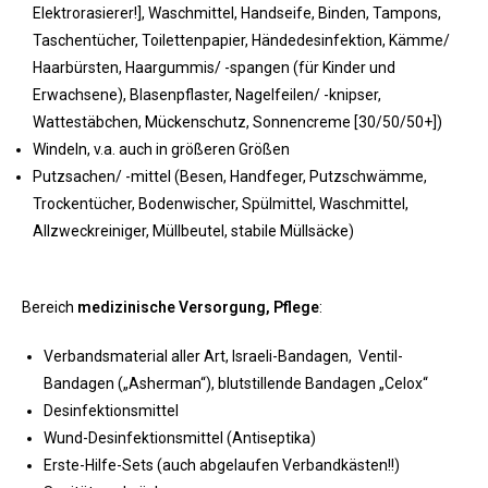
Elektrorasierer!], Waschmittel, Handseife, Binden, Tampons,
Taschentücher, Toilettenpapier, Händedesinfektion, Kämme/
Haarbürsten, Haargummis/ -spangen (für Kinder und
Erwachsene), Blasenpflaster, Nagelfeilen/ -knipser,
Wattestäbchen, Mückenschutz, Sonnencreme [30/50/50+])
Windeln, v.a. auch in größeren Größen
Putzsachen/ -mittel (Besen, Handfeger, Putzschwämme,
Trockentücher, Bodenwischer, Spülmittel, Waschmittel,
Allzweckreiniger, Müllbeutel, stabile Müllsäcke)
Bereich
medizinische Versorgung, Pflege
:
Verbandsmaterial aller Art, Israeli-Bandagen, Ventil-
Bandagen („Asherman“), blutstillende Bandagen „Celox“
Desinfektionsmittel
Wund-Desinfektionsmittel (Antiseptika)​
Erste-Hilfe-Sets (auch abgelaufen Verbandkästen!!)