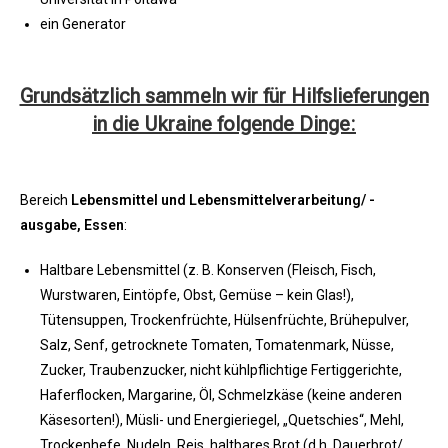
ein Generator
Grundsätzlich sammeln wir für Hilfslieferungen
in die Ukraine folgende Dinge:
Bereich
Lebensmittel und Lebensmittelverarbeitung/ -
ausgabe, Essen
:​​
Haltbare Lebensmittel (z. B. Konserven (Fleisch, Fisch,
Wurstwaren, Eintöpfe, Obst, Gemüse – kein Glas!),
Tütensuppen, Trockenfrüchte, Hülsenfrüchte, Brühepulver,
Salz, Senf, getrocknete Tomaten, Tomatenmark, Nüsse,
Zucker, Traubenzucker, nicht kühlpflichtige Fertiggerichte,
Haferflocken, Margarine, Öl, Schmelzkäse (keine anderen
Käsesorten!), Müsli- und Energieriegel, „Quetschies“, Mehl,
Trockenhefe, Nudeln, Reis, haltbares Brot (d.h. Dauerbrot/