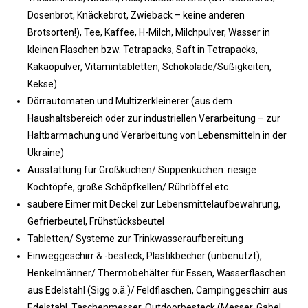
Dosenbrot, Knäckebrot, Zwieback – keine anderen
Brotsorten!), Tee, Kaffee, H-Milch, Milchpulver, Wasser in
kleinen Flaschen bzw. Tetrapacks, Saft in Tetrapacks,
Kakaopulver, Vitamintabletten, Schokolade/Süßigkeiten,
Kekse)
Dörrautomaten und Multizerkleinerer (aus dem
Haushaltsbereich oder zur industriellen Verarbeitung – zur
Haltbarmachung und Verarbeitung von Lebensmitteln in der
Ukraine)
Ausstattung für Großküchen/ Suppenküchen: riesige
Kochtöpfe, große Schöpfkellen/ Rührlöffel etc.
saubere Eimer mit Deckel zur Lebensmittelaufbewahrung,
Gefrierbeutel, Frühstücksbeutel
Tabletten/ Systeme zur Trinkwasseraufbereitung
Einweggeschirr & -besteck, Plastikbecher (unbenutzt),
Henkelmänner/ Thermobehälter für Essen, Wasserflaschen
aus Edelstahl (Sigg o.ä.)/ Feldflaschen, Campinggeschirr aus
Edelstahl, Taschenmesser, Outdoorbesteck (Messer, Gabel,